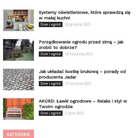
Systemy oświetleniowe, które sprawdzą się
w małej kuchni
28 grudnia 2025
Dom i ogród
Porządkowanie ogrodu przed zimą – jak
zrobić to dobrze?
18 listopada 2025
Dom i ogród
Jak układać kostkę brukową – porady od
producenta Jadar
27 sierpnia 2025
Dom i ogród
AKORD: Ławki ogrodowe – Relaks i styl w
Twoim ogrodzie
2 lipca 2025
Dom i ogród
KATEGORIE