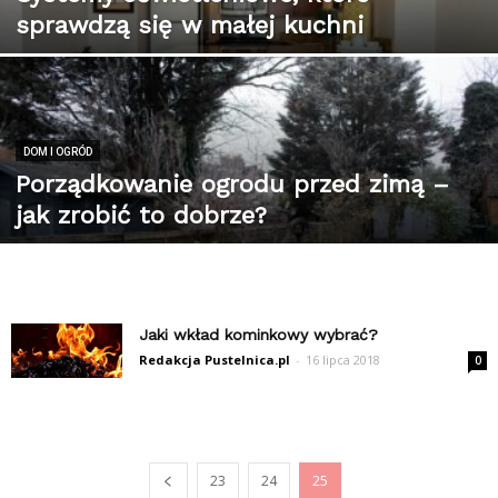
sprawdzą się w małej kuchni
DOM I OGRÓD
Porządkowanie ogrodu przed zimą –
jak zrobić to dobrze?
Jaki wkład kominkowy wybrać?
Redakcja Pustelnica.pl
-
16 lipca 2018
0
23
24
25