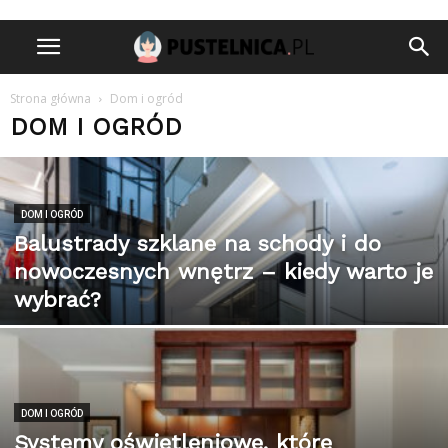
Strona główna
Dom i ogród
DOM I OGRÓD
DOM I OGRÓD
Balustrady szklane na schody i do
nowoczesnych wnętrz – kiedy warto je
wybrać?
DOM I OGRÓD
Systemy oświetleniowe, które