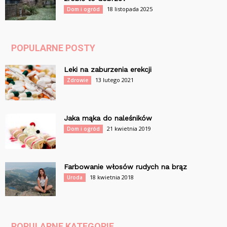
18 listopada 2025
Dom i ogród
POPULARNE POSTY
Leki na zaburzenia erekcji
13 lutego 2021
Zdrowie
Jaka mąka do naleśników
21 kwietnia 2019
Dom i ogród
Farbowanie włosów rudych na brąz
18 kwietnia 2018
Uroda
POPULARNE KATEGORIE