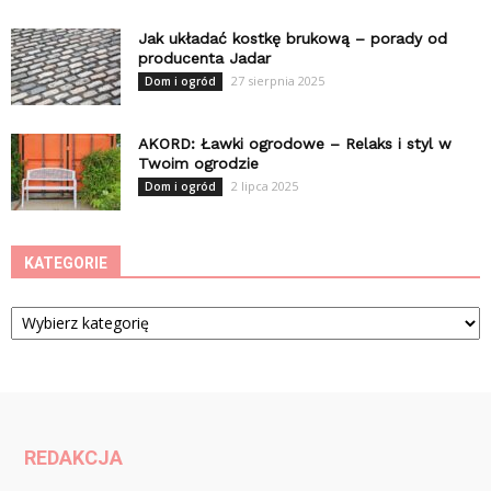
Jak układać kostkę brukową – porady od
producenta Jadar
27 sierpnia 2025
Dom i ogród
AKORD: Ławki ogrodowe – Relaks i styl w
Twoim ogrodzie
2 lipca 2025
Dom i ogród
KATEGORIE
Kategorie
REDAKCJA