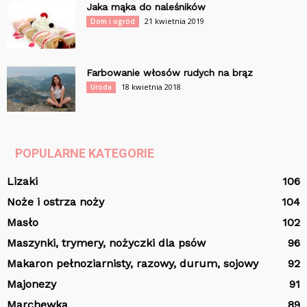
Jaka mąka do naleśników
21 kwietnia 2019
Dom i ogród
Farbowanie włosów rudych na brąz
18 kwietnia 2018
Uroda
POPULARNE KATEGORIE
Lizaki
106
Noże i ostrza noży
104
Masło
102
Maszynki, trymery, nożyczki dla psów
96
Makaron pełnoziarnisty, razowy, durum, sojowy
92
Majonezy
91
Marchewka
89