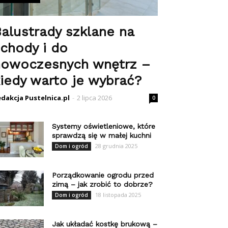
alustrady szklane na
chody i do
nowoczesnych wnętrz –
iedy warto je wybrać?
dakcja Pustelnica.pl
-
2 lipca 2026
0
Systemy oświetleniowe, które
sprawdzą się w małej kuchni
28 grudnia 2025
Dom i ogród
Porządkowanie ogrodu przed
zimą – jak zrobić to dobrze?
18 listopada 2025
Dom i ogród
Jak układać kostkę brukową –