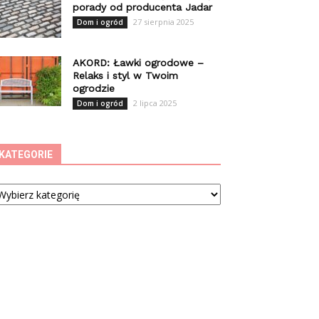
porady od producenta Jadar
27 sierpnia 2025
Dom i ogród
AKORD: Ławki ogrodowe –
Relaks i styl w Twoim
ogrodzie
2 lipca 2025
Dom i ogród
KATEGORIE
tegorie