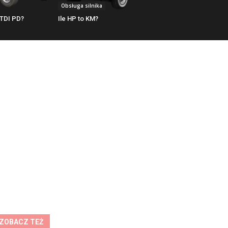
Obsługa silnika
 TDI PD?
Ile HP to KM?
ZOBACZ TEŻ