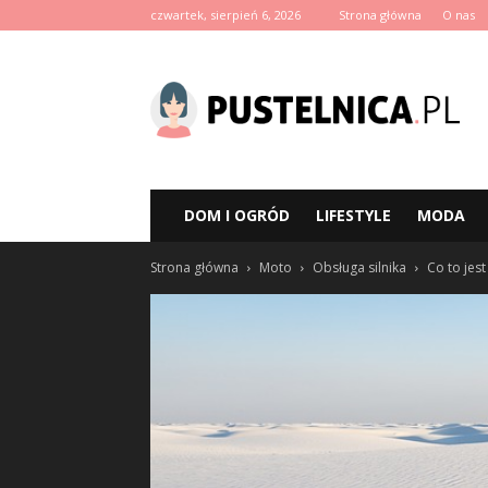
czwartek, sierpień 6, 2026
Strona główna
O nas
pustelnica.pl
DOM I OGRÓD
LIFESTYLE
MODA
Strona główna
Moto
Obsługa silnika
Co to jes