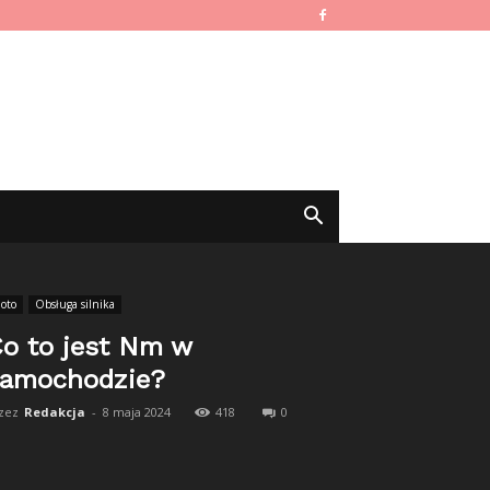
oto
Obsługa silnika
o to jest Nm w
amochodzie?
zez
Redakcja
-
8 maja 2024
418
0