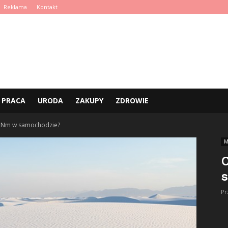
Reklama
Kontakt
PRACA
URODA
ZAKUPY
ZDROWIE
t Nm w samochodzie?
M
C
s
Pr