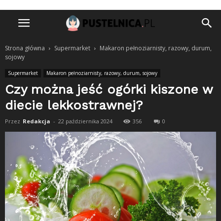
Strona główna
Supermarket
Makaron pełnoziarnisty, razowy, durum,
sojowy
Supermarket
Makaron pełnoziarnisty, razowy, durum, sojowy
Czy można jeść ogórki kiszone w
diecie lekkostrawnej?
Przez
Redakcja
-
22 października 2024
356
0