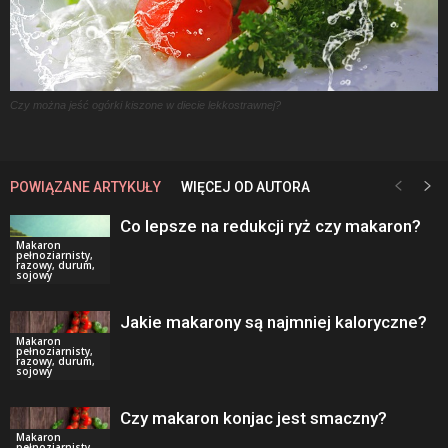
Czy można jeść ogórki kiszone w diecie lekkostrawnej?
POWIĄZANE ARTYKUŁY
WIĘCEJ OD AUTORA
Co lepsze na redukcji ryż czy makaron?
Makaron
pełnoziarnisty,
razowy, durum,
sojowy
Jakie makarony są najmniej kaloryczne?
Makaron
pełnoziarnisty,
razowy, durum,
sojowy
Czy makaron konjac jest smaczny?
Makaron
pełnoziarnisty,