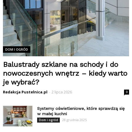
DOM I OGRÓD
Balustrady szklane na schody i do
nowoczesnych wnętrz – kiedy warto
je wybrać?
Redakcja Pustelnica.pl
-
2 lipca 2026
0
Systemy oświetleniowe, które sprawdzą się
w małej kuchni
28 grudnia 2025
Dom i ogród