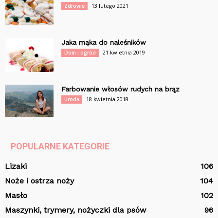
13 lutego 2021
Zdrowie
Jaka mąka do naleśników
21 kwietnia 2019
Dom i ogród
Farbowanie włosów rudych na brąz
18 kwietnia 2018
Uroda
POPULARNE KATEGORIE
Lizaki
106
Noże i ostrza noży
104
Masło
102
Maszynki, trymery, nożyczki dla psów
96