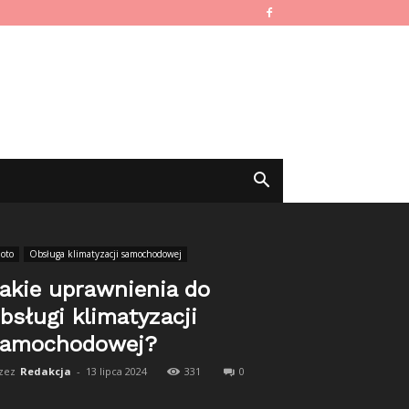
oto
Obsługa klimatyzacji samochodowej
akie uprawnienia do
bsługi klimatyzacji
samochodowej?
zez
Redakcja
-
13 lipca 2024
331
0