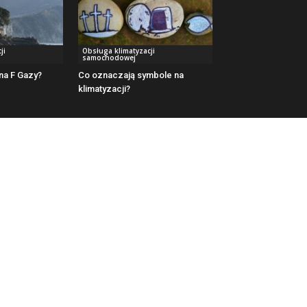
ji
Obsługa klimatyzacji
samochodowej
 na F Gazy?
Co oznaczają symbole na
klimatyzacji?