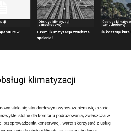
acji
Obsługa klimatyzacji
Obsługa klimatyzac
samochodowej
samochodowej
mperaturę w
Czemu klimatyzacja zwiększa
Ile kosztuje kurs
spalanie?
bsługi klimatyzacji
odowa stała się standardowym wyposażeniem większości
niezwykle istotne dla komfortu podróżowania, zwłaszcza w
ci przeprowadzenia konserwacji, warto skorzystać z usług
 uprawnienia do obsługi klimatyzacji samochodowej.