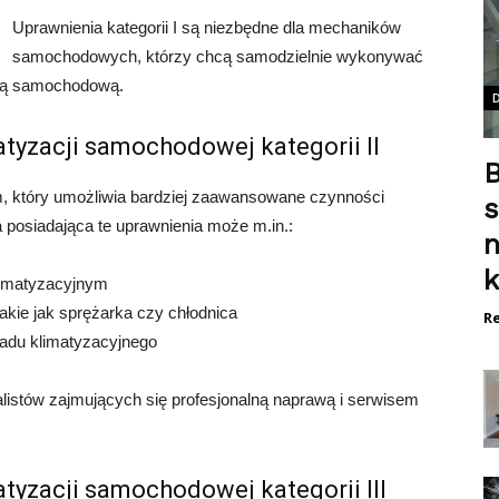
Uprawnienia kategorii I są niezbędne dla mechaników
samochodowych, którzy chcą samodzielnie wykonywać
cją samochodową.
atyzacji samochodowej kategorii II
B
, który umożliwia bardziej zaawansowane czynności
s
posiadająca te uprawnienia może m.in.:
k
limatyzacyjnym
akie jak sprężarka czy chłodnica
Re
adu klimatyzacyjnego
jalistów zajmujących się profesjonalną naprawą i serwisem
atyzacji samochodowej kategorii III