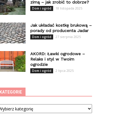
zimą – jak zrobić to dobrze?
18 listopada 2025
Dom i ogród
Jak układać kostkę brukową –
porady od producenta Jadar
27 sierpnia 2025
Dom i ogród
AKORD: Ławki ogrodowe –
Relaks i styl w Twoim
ogrodzie
2 lipca 2025
Dom i ogród
KATEGORIE
tegorie