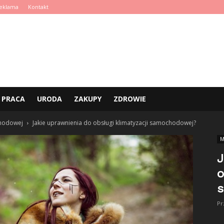
eklama
Kontakt
PRACA
URODA
ZAKUPY
ZDROWIE
chodowej
Jakie uprawnienia do obsługi klimatyzacji samochodowej?
M
J
o
Pr