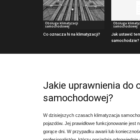
Obsługa klimatyzacji
Obsługa klimatyz
samochodowej
samochodowej
Co oznacza hi na klimatyzacji?
Jak ustawić te
samochodzie?
Jakie uprawnienia do o
samochodowej?
W dzisiejszych czasach klimatyzacja samoch
pojazdów. Jej prawidłowe funkcjonowanie jest 
gorące dni. W przypadku awarii lub koniecznoś
profesjonalistów, którzy posiadają odpowiednie