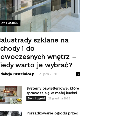
DOM I OGRÓD
alustrady szklane na
chody i do
nowoczesnych wnętrz –
iedy warto je wybrać?
dakcja Pustelnica.pl
-
2 lipca 2026
0
Systemy oświetleniowe, które
sprawdzą się w małej kuchni
28 grudnia 2025
Dom i ogród
Porządkowanie ogrodu przed