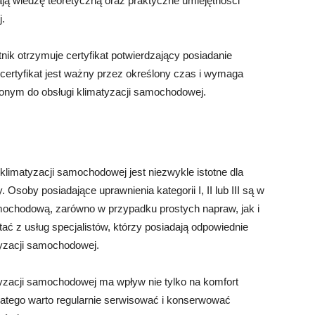
ają wiedzę teoretyczną oraz praktyczne umiejętności
.
ik otrzymuje certyfikat potwierdzający posiadanie
certyfikat jest ważny przez określony czas i wymaga
ionym do obsługi klimatyzacji samochodowej.
klimatyzacji samochodowej jest niezwykle istotne dla
 Osoby posiadające uprawnienia kategorii I, II lub III są w
samochodową, zarówno w przypadku prostych napraw, jak i
ć z usług specjalistów, którzy posiadają odpowiednie
tyzacji samochodowej.
tyzacji samochodowej ma wpływ nie tylko na komfort
latego warto regularnie serwisować i konserwować